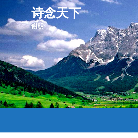
诗念天下
谢明