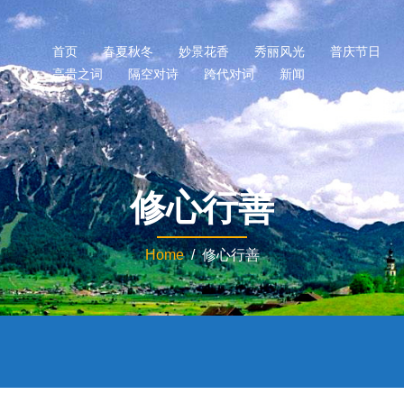
首页
春夏秋冬
妙景花香
秀丽风光
普庆节日
高贵之词
隔空对诗
跨代对词
新闻
修心行善
Home
/ 修心行善